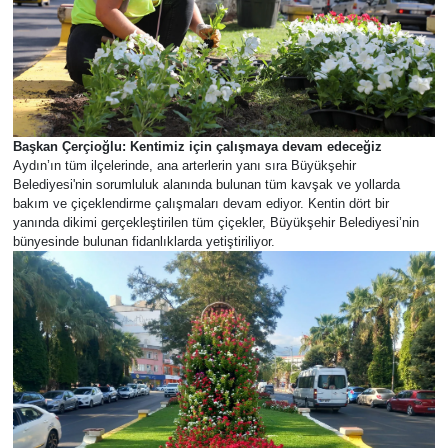
Başkan Çerçioğlu: Kentimiz için çalışmaya devam edeceğiz
Aydın’ın tüm ilçelerinde, ana arterlerin yanı sıra Büyükşehir
Belediyesi'nin sorumluluk alanında bulunan tüm kavşak ve yollarda
bakım ve çiçeklendirme çalışmaları devam ediyor. Kentin dört bir
yanında dikimi gerçekleştirilen tüm çiçekler, Büyükşehir Belediyesi’nin
bünyesinde bulunan fidanlıklarda yetiştiriliyor.