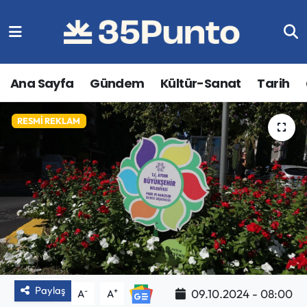
Ana Sayfa
Gündem
Kültür-Sanat
Tarih
RESMI REKLAM
Paylaş
-
+
09.10.2024 - 08:00
A
A