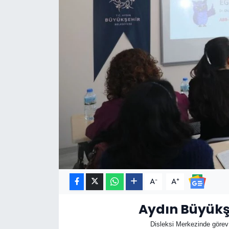
-
+
A
A
Aydın Büyükşe
Disleksi Merkezinde görev