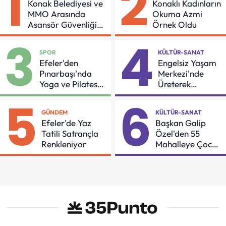
1
2
Konak Belediyesi ve
Konaklı Kadınların
MMO Arasında
Okuma Azmi
Asansör Güvenliği
Örnek Oldu
İçin Önemli Protokol
3
4
SPOR
KÜLTÜR-SANAT
Efeler'den
Engelsiz Yaşam
Pınarbaşı'nda
Merkezi'nde
Yoga ve Pilates
Üreterek
Buluşması
Güçleniyorlar
5
6
GÜNDEM
KÜLTÜR-SANAT
Efeler'de Yaz
Başkan Galip
Tatili Satrançla
Özel'den 55
Renkleniyor
Mahalleye Çocuk
Şenliği