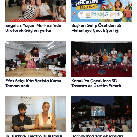
Engelsiz Yaşam Merkezi'nde
Başkan Galip Özel'den 55
Üreterek Güçleniyorlar
Mahalleye Çocuk Şenliği
Efes Selçuk'ta Barista Kursu
Konak'ta Çocuklara 3D
Tamamlandı
Tasarım ve Üretim Fırsatı
19. Türkiye Tiyatro Buluşması
Bornova'da Yaz Akşamları