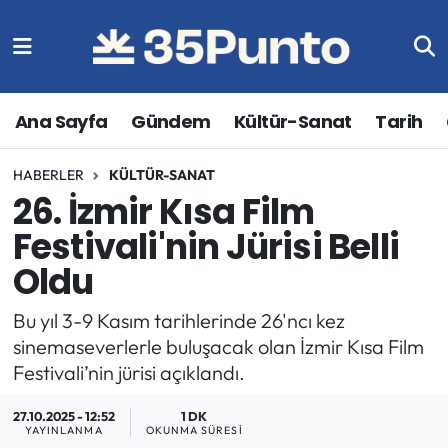
Ana Sayfa
Gündem
Kültür-Sanat
Tarih
HABERLER
KÜLTÜR-SANAT
26. İzmir Kısa Film
Festivali'nin Jürisi Belli
Oldu
Bu yıl 3-9 Kasım tarihlerinde 26'ncı kez
sinemaseverlerle buluşacak olan İzmir Kısa Film
Festivali’nin jürisi açıklandı.
27.10.2025 - 12:52
1 DK
YAYINLANMA
OKUNMA SÜRESI