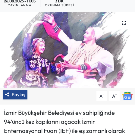
26.08.2025 - 11:05
3 DK
YAYINLANMA
OKUNMA SÜRESI
Paylaş
-
+
A
A
İzmir Büyükşehir Belediyesi ev sahipliğinde
94’üncü kez kapılarını açacak İzmir
Enternasyonal Fuarı (İEF) ile eş zamanlı olarak