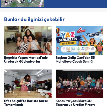
Bunlar da ilginizi çekebilir
Engelsiz Yaşam Merkezi'nde
Başkan Galip Özel'den 55
Üreterek Güçleniyorlar
Mahalleye Çocuk Şenliği
Efes Selçuk'ta Barista Kursu
Konak'ta Çocuklara 3D
Tamamlandı
Tasarım ve Üretim Fırsatı