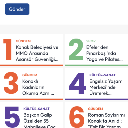
Gönder
1
2
GÜNDEM
SPOR
Konak Belediyesi ve
Efeler'den
MMO Arasında
Pınarbaşı'nda
Asansör Güvenliği
Yoga ve Pilates
İçin Önemli Protokol
Buluşması
3
4
GÜNDEM
KÜLTÜR-SANAT
Konaklı
Engelsiz Yaşam
Kadınların
Merkezi'nde
Okuma Azmi
Üreterek
Örnek Oldu
Güçleniyorlar
5
6
KÜLTÜR-SANAT
GÜNDEM
Başkan Galip
Roman Soykırımı
Özel'den 55
Konak'ta Anıldı:
Mahalleye Çocuk
"Eşit Bir Yaşam