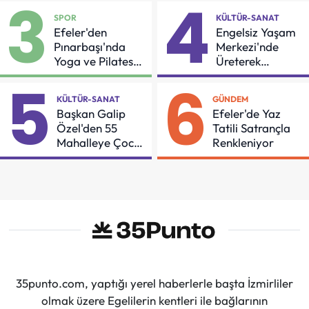
3
4
SPOR
KÜLTÜR-SANAT
Efeler'den
Engelsiz Yaşam
Pınarbaşı'nda
Merkezi'nde
Yoga ve Pilates
Üreterek
Buluşması
Güçleniyorlar
5
6
KÜLTÜR-SANAT
GÜNDEM
Başkan Galip
Efeler'de Yaz
Özel'den 55
Tatili Satrançla
Mahalleye Çocuk
Renkleniyor
Şenliği
35punto.com, yaptığı yerel haberlerle başta İzmirliler
olmak üzere Egelilerin kentleri ile bağlarının