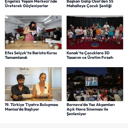
Engelsiz Yaşam Merkezi'nde
Başkan Galip Özel'den 55
Üreterek Güçleniyorlar
Mahalleye Çocuk Şenliği
Efes Selçuk'ta Barista Kursu
Konak'ta Çocuklara 3D
Tamamlandı
Tasarım ve Üretim Fırsatı
19. Türkiye Tiyatro Buluşması
Bornova'da Yaz Akşamları
Manisa'da Başlıyor
Açık Hava Sineması ile
Şenleniyor