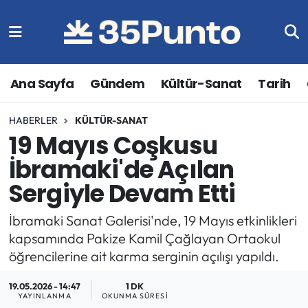
Ana Sayfa
Gündem
Kültür-Sanat
Tarih
HABERLER
KÜLTÜR-SANAT
19 Mayıs Coşkusu
İbramaki'de Açılan
Sergiyle Devam Etti
İbramaki Sanat Galerisi'nde, 19 Mayıs etkinlikleri
kapsamında Pakize Kamil Çağlayan Ortaokul
öğrencilerine ait karma serginin açılışı yapıldı.
19.05.2026 - 14:47
1 DK
YAYINLANMA
OKUNMA SÜRESI